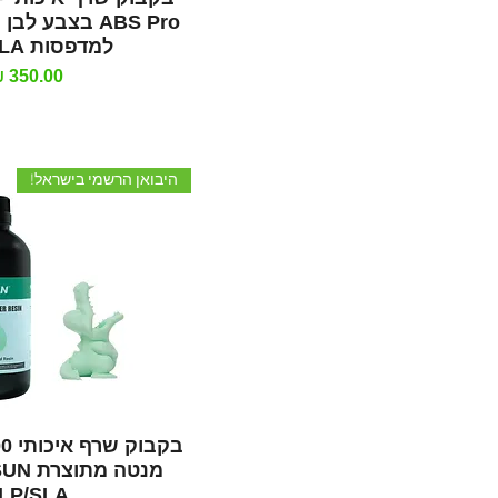
למדפסות DLP/SLA
מחיר
היבואן הרשמי בישראל!
תצוגה מהי
LP/SLA