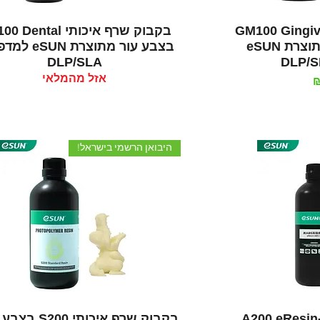
רה
תצוגה מהירה
וק שרף איכותי GM100 Gingiva
בקבוק שרף איכותי ental
Mask בצבע ורוד מתוצרת eSUN
בצבע עור מתוצרת 
DLP/SLA
אזל מהמלאי
היבואן הרשמי בישראל!
רה
תצוגה מהירה
קבוק שרף איכותי A200 eResin-
בקבוק שרף איכותי 0