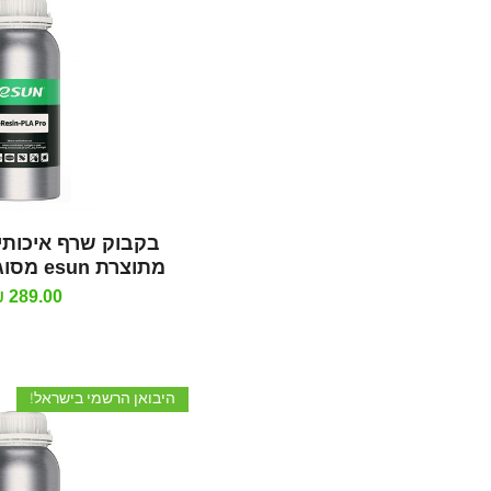
תצוגה מהי
בקבוק שרף איכותי
מתוצרת esun מסוג Bio-pla pro
מחיר
היבואן הרשמי בישראל!