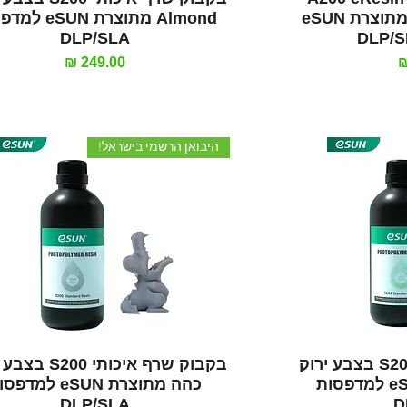
ABS Pro בצבע לבן מתוצרת eSUN
Almond מתוצרת SUN
DLP/SLA
מחיר
היבואן הרשמי בישראל!
רה
תצוגה מהירה
בקבוק שרף איכותי S200 בצבע ירוק
בקבוק שרף איכותי 0
מנטה מתוצרת eSUN למדפסות
כהה מתוצרת eSUN למד
DLP/SLA
D