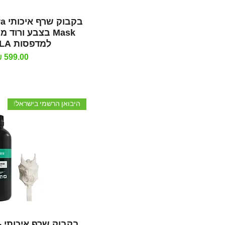
תצוגה מהי
בקב
למדפסות DLP/SLA
מחיר
היבואן הרשמי בישראל!
תצוגה מהי
ב