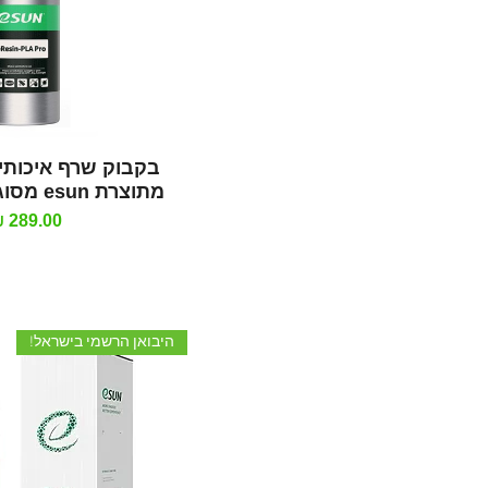
תצוגה מהי
בקבוק שרף איכותי
מתוצרת esun מסוג Bio-pla pro
מחיר
היבואן הרשמי בישראל!