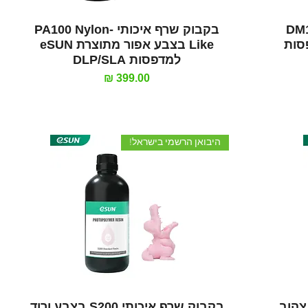
תצוגה מהירה
DM100 D
בקבוק שרף איכותי PA100 Nylon-
eSUN למדפסות
Like בצבע אפור מתוצרת eSUN
למדפסות DLP/SLA
מחיר
היבואן הרשמי בישראל!
תצוגה מהירה
S20 בצבע צהוב
בקבוק שרף איכותי S200 בצבע ורוד