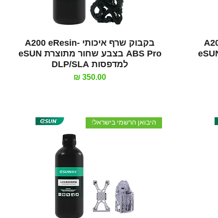
תצוגה מהירה
A200 e-
בקבוק שרף איכותי A200 eResin-
AB בצבע אפור מתוצרת eSUN
ABS Pro בצבע שחור מתוצרת eSUN
למדפסות DLP/SLA
מחיר
היבואן הרשמי בישראל!