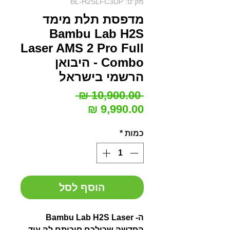
מק"ט: BL-H2SLFC3DP
מדפסת תלת מימד
Bambu Lab H2S
Laser AMS 2 Pro Full
Combo - היבואן
הרשמי בישראל
מחיר
 ‏10,900.00 ‏₪ 
מחיר
רגיל
מבצע
כמות
*
הוסף לסל
ה- Bambu Lab H2S Laser
החדשה שכולכם חיכיתם לה עוד