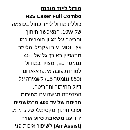
מודול לייזר מובנה​​​​​​​
H2S Laser Full Combo
כוללת מודול לייזר כחול בעוצמה
של 10W, המאפשר חיתוך
וחריטה על מגוון חומרים כמו
עץ, MDF, עור ואקריל. הלייזר
מתאפיין באורך גל של 455
ננומטר ±5, ומצויד במודול
למדידת גובה אינפרא-אדום
(850 ננומטר ±5) לשמירה על
דיוק החיתוך והחריטה.
המדפסת מגיעה עם
מהירות
חריטה של עד 400 מ"מ/שנייה
ועובי חיתוך מקסימלי של 5 מ"מ,
יחד עם
משאבת סיוע אוויר
(Air Assist)
לשיפור איכות פני