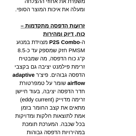
משפרת את אחוזי ההצלחה
ומעלה את איכות המוצר הסופי.
זרועות הדפסה מתקדמות –
כוח, דיוק ומהירות
ה-
P2S Combo
מצוידת במנוע
PMSM חזק שמספק עד כ-8.5
ק”ג כוח הדפסה, מה שמבטיח
זרימת פילמנט יציבה גם בקצבי
הדפסה גבוהים. פיצ’ר
adaptive
airflow
שומר על טמפרטורת
חדר הדפסה יציבה, בעוד חיישן
זרימה מדוייק (eddy current)
מתאים את קצב החומר בזמן
אמת לתוצאות חלקות ומדויקות
בכל שכבה. המערכת תומכת
במהירויות הדפסה גבוהות