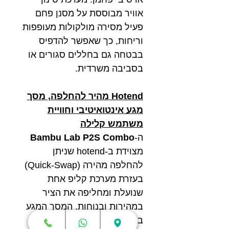
אוויר מבוססת על מסנן פחם
פעיל מסירה מולקולות מעופפות
וריחות, כך שאפשר להדפיס
בבטחה גם בחללים סגורים או
בסביבה משרדית.
Hotend מהיר להחלפה, מסך
מגע אינטואיטיבי וחוויית
משתמש קלילה
ה-
Bambu Lab P2S Combo
מצוידת ב-hotend שניתן
להחלפה מהירה (Quick-Swap)
בעזרת מערכת קליפ אחת
שנועלת ומחליפה את הציר
במהירות ובנוחות. המסך המגע
בגודל 5 אינץ’ עם ממשק