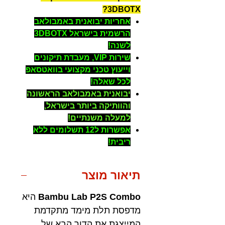
3DBOTX?
אחריות יבואנית באמבולאב
הרשמית בישראל 3DBOTX
לשנה!
שירות VIP, מעבדת תיקונים
וייעוץ טכני מקצועי בוואטסאפ
לכל שאלה!
יבואנית באמבולאב הראשונה
והוותיקה ביותר בישראל,
למעלה משנתיים!
אפשרות ל12 תשלומים ללא
ריבית!
תיאור מוצר
Bambu Lab P2S Combo
היא
מדפסת תלת מימד מתקדמת
המייצגת את הדור הבא של