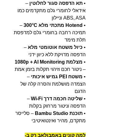
•
תא הדפסה סגור לחלוטין
–
אידאלי לחומרי גלם מתקדמים כמו
ABS, ASA וניילון
•
Hotend מתכתי מלא 300°C
–
תמיכה רחבה בחומרי גלם למדפסת
תלת מימד
•
כיול משטח אוטומטי מלא
–
הדפסה מדויקת ללא כיוון ידני
•
מצלמת 1080p + AI Monitoring
– ניטור חכם וזיהוי תקלות בזמן אמת
•
משטח PEI גמיש איכותי
–
הצמדה מושלמת והסרה קלה של
הדגם
•
שליטה חכמה דרך Wi-Fi
–
הדפסה וניטור מרחוק בקלות
•
תוכנת Bambu Studio
– סלייסר
מתקדם, מהיר ואינטואיטיבי
למה קונים באמבולאב רק ב-