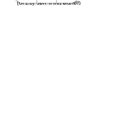
משתמש מהדור השני (UI 2.0)
מקל על הניווט, השליטה
והתחלת העבודה מהרגע
הראשון. בנוסף, התמיכה ב-Wi-
Fi וצילום timelapse מאפשרים
ניטור והדפסה מרחוק ללא צורך
בחיבור פיזי.
תאימות רחבה לחומרי גלם
למדפסת תלת מימד
עם תמיכה בלמעלה מ-20 סוגי
חומרי גלם שונים, ה-
Bambu
Lab P2S Combo
מתאימה
למגוון רחב של שימושים: החל
מ-PLA בסיסי ועד לחומרים
הנדסיים מתקדמים כולל
תרכובות עם פחמן וזכוכית.