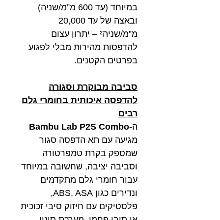
במיוחד (עד 600 מ”מ/שניה)
ובאצה של עד 20,000
מ”מ/שניה² – יתרון עצום
להדפסות מהירות מבלי לפגוע
בפרטים הקטנים.
סביבה מבוקרת וסגורה
להדפסה איכותית בחומרי גלם
רבים
ה-
Bambu Lab P2S Combo
מגיעה עם תא הדפסה סגור
שמספק בקרת טמפרטורה
וסביבה יציבה, שחשובה במיוחד
עבור חומרי גלם מתקדמים
ונדירים כגון ABS, ASA,
פלסטיקים עם חיזוק סיבי זכוכית
או סיבי פחמן. מערכת סינון