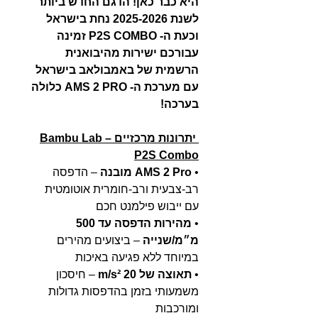
היא כבר כאן! הדגם החדש ביותר
לשנת 2025-2026 נחת בישראל
וכעת ה- P2S COMBO זמינה
עבורכם ישירות מהיבואנית
הרשמית של באמבולאב בישראל
עם מערכת ה- AMS 2 PRO כלולה
בערכה!
יתרונות מרכזיים – Bambu Lab
P2S Combo
•
AMS 2 Pro מובנה
– הדפסה
רב-צבעית ורב-חומרית אוטומטית
עם ייבוש פילמנט חכם
•
מהירות הדפסה עד 500
מ״מ/שנייה
– ביצועים מהירים
במיוחד ללא פגיעה באיכות
•
תאוצה של 20 m/s²
– חיסכון
משמעותי בזמן בהדפסות גדולות
ומורכבות