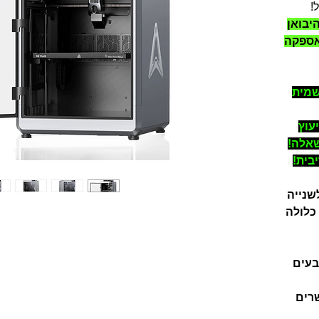
!
יבואן
אספקה
שמית
ייעוץ
שאלה!
מערכת הדפסה צבעונית CFS כלולה
ואפשרות לעד 16 צבעים
רים