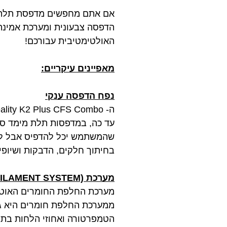
אם אתם מחפשים מדפסת תלת מ
הדפסה צבעונית ומערכת אמינה
האולטימטיבית עבורכם!
מאפיינים עיקריים:
נפח הדפסה ענקי
ה- Creality K2 Plus CFS Combo מגיעה עם תא הדפסה ענקי והגדול ביותר בקטגוריה שלה בנפח 350X350X350 מ"מ
בחיתוך חלקים, הדבקות ושיופי
מערכת CFS (CREALITY FILAMENT SYSTEM)
מערכת החלפת החומרים האוטו
ממערכת החלפת חומרים היא גם
הטמפרטורה ואחוזי הלחות בתוך