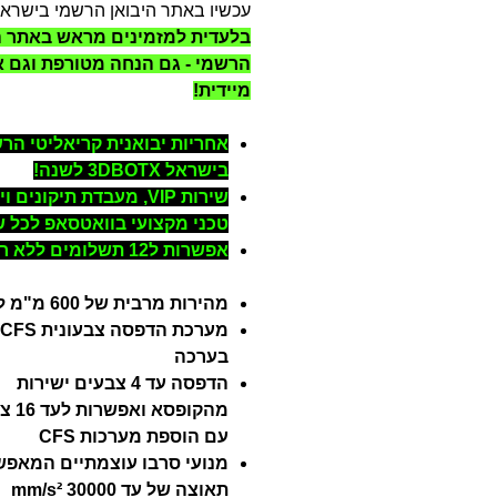
עכשיו באתר היבואן הרשמי בישראל
בלעדית למזמינים מראש באתר ה
הרשמי - גם הנחה מטורפת וגם 
מיידית!
אחריות יבואנית קריאליטי הר
בישראל 3DBOTX לשנה!
שירות VIP, מעבדת תיקונים ו
טכני מקצועי בוואטסאפ לכל 
אפשרות ל12 תשלומים ללא ריבית!
מהירות מרבית של 600 מ"מ לשנייה
בערכה
הדפסה עד 4 צבעים ישירות
מהקופסא 
עם הוספת מערכות CFS
מנועי סרבו עוצמתיים המאפש
תאוצה של עד 30000 mm/s²