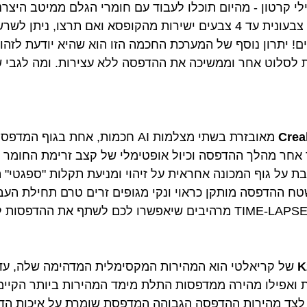
 קרטון - מהיום תוכלו לעבוד עם חומרי הגלם ממיטב היצרנ
 צבעונית בעד 16 צבעים! יתרון נוסף של המערכת החכמה הזו הוא שהיא יוד
ת לסלוט אחר וממשיכה את ההדפסה ללא עצירות. ומה לגבי שי
מאובזרת בשתי מצלמות AI חכמות, אחת 
אחר מהלך ההדפסה וכיול אופטימלי של קצב זרימת החומר
 על גוף המכונה אחראית על זיהוי ומניעת תקלות "ספגטי" 
ח ההדפסה מותקן כראוי ונקי מגופים זרים טרם תחילת הע
K
ת ואפילו מהירה ממדפסות התלת מימד המהירות ביותר הקיימ
5 מ"מ לשנייה. לצד מהירות ההדפסה הגבוהה המדפסת שומרת על איכ