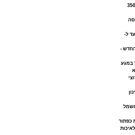
טח הדפסה ענק – 350*350*350
הדפסה
ד ל-
חדש -
 במגע
א
צי
ון
חשמל
 כפתור
איכות