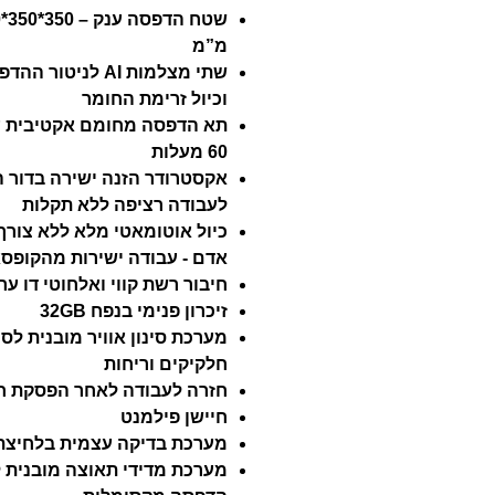
ש
מ”מ
שתי מצלמות AI לניטור ה
וכיול זרימת החומר
תא הדפסה מחומם אקטיבית ע
60 מעלות
אקסטרודר הזנה ישירה בדור ה
לעבודה רציפה ללא תקלות
כיול אוטומאטי מלא ללא צורך
אדם - עבודה ישירות מהקופס
חיבור רשת קווי ואלחוטי דו ערו
זיכרון פנימי בנפח 32GB
מערכת סינון אוויר מובנית לסינ
חלקיקים וריחות
חזרה לעבודה לאחר הפסקת 
חיישן פילמנט
מערכת בדיקה עצמית בלחיצת
מערכת מדידי תאוצה מובנית ל