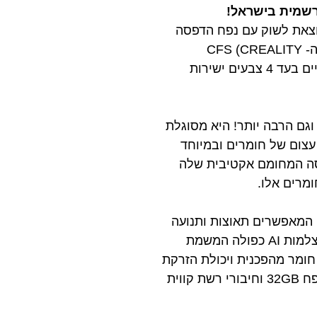
וצאת לשוק עם נפח הדפסה
ענקי של 350X350X350 מ"מ שפותח עולם שלם של אפשרויות הדפסה ובשילוב עם מערכת ה- CFS (CREALITY
FILAMENT SYSTEM) שכלולה בערכה, בפעם הראשונה בעולם תוכלו להדפיס מודלים ענקיים בעד 4 צבעים ישירות
גם הרבה יותר! היא מסוגלת
ד עם מגוון עצום של חומרים ובמיוחד
ת לתא ההדפסה המחומם אקטיבית שלה
המאפשרים תאוצות ותנועה
חדה ומהירה עם אפס שגיאה, שלדת מטריקס חדשנית לדיוק ויציבות שאין שני לה, מערכת מצלמות AI כפולה המשמת
ומר מהפכנית ויכולת הזרקת
פלסטיק בנפח גבוה משמעותית מהדור הקודם, מערכת סינון אוויר אקטיבית, זיכרון פנימי בנפח 32GB וחיבורי רשת קווית