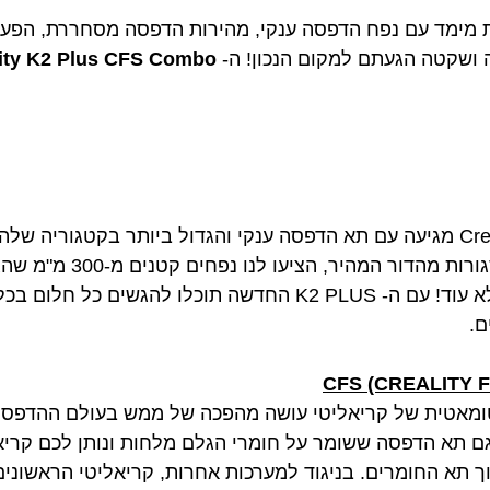
ימד עם נפח הדפסה ענקי, מהירות הדפסה מסחררת, הפעלה
 ושקטה הגעתם למקום הנכון! ה-
lity K2 Plus CFS Combo
עד כה, במדפסות תלת מימד 
שהמשתמש יכל להדפיס אבל לא עוד! עם ה- K2 PLUS החדשה תוכלו ל
ם.
מאטית של קריאליטי עושה מהפכה של ממש בעולם ההדפסה 
 תא הדפסה ששומר על חומרי הגלם מלחות ונותן לכם קריא
 תא החומרים. בניגוד למערכות אחרות, קריאליטי הראשוני