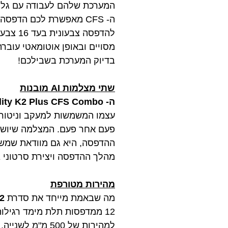
המערכת שלהם לעבודה עם גלילי
להדפסה
מסויים ובאופן אוטומאטי עובר
בדיוק המערכת בשבילכם!
שתי מצלמות AI מובנות
ה- Creality K2 Plus CFS Combo
עצמו המשמשות למעקב וניטור 
פעם אחר פעם. המצלמה שיושבת
ההדפסה, היא גם מוודאת שמשט
מהלך ההדפסה ויצירת סרטוני TIME-LAPSE מרהיבים שיאפשרו לכם לשתף את ההדפסות לכל העולם!
מהירות מטורפת
מה שבאמת מייחד את סדרת
2
12 ממדפסות תלת מימד רגילו
למהירות של 00