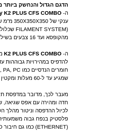
הדגם הגדול והנחשק ביותר מבית Creality עכשיו בהשקת בכורה ישירות מהיבואנית ה
ה-
ity K2 PLUS CFS COMBO
מהקופסא ועד 16 צבעים בשילוב מערכות CFS נוספות.
ה-
K2 PLUS CFS COMBO
מג
שמגיע עד ל-60 מעלות ומקטין באופן משמעותי את העיוותים והכיווצים כאשר מדפיסים עם חומרים אלו.
מעבר לכך, מדובר במדפסת תלת
לכיול ההדפסה וניטור מהלך ה
(ETHERNET) כמו גם חיבור WIFI DUAL BAND לשליטה והדפסה מרחוק!