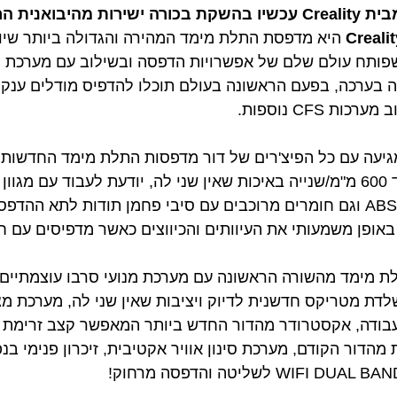
רשמית בישראל!
Creal
היא מדפסת התלת מימד המהירה והגדולה ביותר שי
יעה עם כל הפיצ'רים של דור מדפסות התלת מימד החדשות ו
להדפיס במהירויות גבוההות עד 600 מ"מ/שנייה באיכות שאין שני לה, יודעת לעבו
חומרים הנדסיים כמו ABS, PA, PC וגם חומרים מרוכבים עם סיבי פחמן תודו
 מימד מהשורה הראשונה עם מערכת מנועי סרבו עוצמתיים 
עבודה, אקסטרודר מהדור החדש ביותר המאפשר קצב זרימת ח