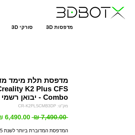
3D מדפסות
3D סורקי
מדפסת תלת מימד מד
Creality K2 Plus CFS
Combo - יבואן רשמי
מק"ט: CR-K2PLSCMB3DP
מחיר
 ‏7,490.00 ‏₪ 
רגיל
המדפסת ה