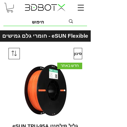
eSUN Flexible - חומרי גלם גמישים
סינון
חדש באתר
גליל פילמנט eSUN TPU-95A