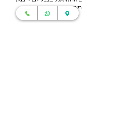
רשמי
חנות
מדפסות תלת מימד
סורקי תלת מימד
חומרי גלם
עטי תלת מימד
מכונות וואקום פורמינג
אמבטיות ניקוי אולטראסוני
אביזרים וציוד נלווה
חלקי חילוף