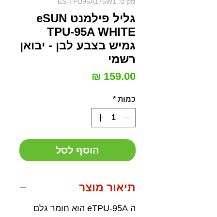
מק"ט: ES-TPU95A175W1
גליל פילמנט eSUN
TPU-95A WHITE
גמיש בצבע לבן - יבואן
רשמי
מחיר
כמות
*
הוסף לסל
תיאור מוצר
ה eTPU-95A הוא חומר גלם