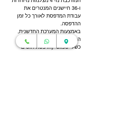
המורכבת מ- 4 מצלמות מיוחדות
ו-36 חיישנים המנטרים את
עבודת המדפסת לאורך כל זמן
ההדפסה.
באמצעות המערכת החדשנית,
המדפסת שלכם תדע לגלות
כשלי ספגטי (הדפסת חוטים
מקורזלים), כשל של אי זרימת
חומר הגורם להדפסה באוויר
וכשלים של הצטברות חומר
בראש ההדפסה.
בנוסף, לפני כל תחילת הדפסה
המערכת תבצע עבורכם מספר
בדיקות על מנת לוודא
שההדפסה תושלם בהצלחה.
למשל, תוודא שאין גופים זרים
על משטח ההדפסה, שהמשטח