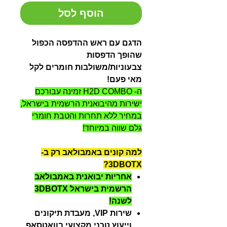
הוסף לסל
הדגם עם ראש ההדפסה הכפול
שהופך הדפסות
צבעוניות/משולבות חומרים לקל
מאי פעם!
ה- H2D COMBO זמינה עבורכם
ישירות מהיבואנית הרשמית בישראל,
במחיר ללא תחרות והטבת חומרי
גלם שווה במיוחד!
למה קונים באמבולאב רק ב-
3DBOTX?
אחריות יבואנית באמבולאב
הרשמית בישראל 3DBOTX
לשנה!
שירות VIP, מעבדת תיקונים
וייעוץ טכני מקצועי בוואטסאפ