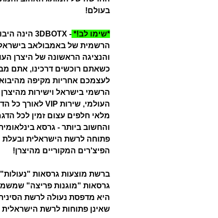
בעולם!
*שימו לב!*
- 3DBOTX הינה ה
הרשמית של באמבולאב בישראל
והנציגה הראשונה של היצרן העול
כשאתם רוכשים דרכינו, אתם מב
לעצמכם אחריות מקיפה מהיבואן
הרשמי בישראל וישירות מהיצרן
העולמי, שירות VIP לאורך כל
מלאי חלפים עצום זמין לכל הדג
והחשוב ביותר - גרסא בינלאומית
פתוחה לרשת הישראלית ובעלת כ
הפיצ'רים המקוריים מהיצרן!
ברשת מוצעות גרסאות "נעולות" 
גרסאות "מוגנות פריצה" שמשמע
היא מדפסת נעולה לרשת הסינית
שאינן פתוחות לרשת הישראלית ו