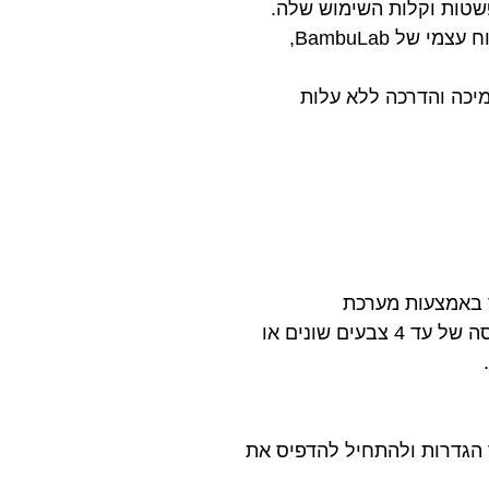
שטות וקלות השימוש שלה.
המדפסת מגיעה מורכבת ומוכנה להדפסה ישירות מהקופסה ומגיעה עם תוכנת סלייסר בפיתוח עצמי של BambuLab,
מיכה והדרכה ללא עלות
ד באמצעות מערכת
Automatic Material System לייט (AMS) מבית Bambu Lab.מעתה, תוכלו להנות מהדפסה של עד 4 צבעים שונים או
מספר הגדרות ולהתחיל להדפיס את