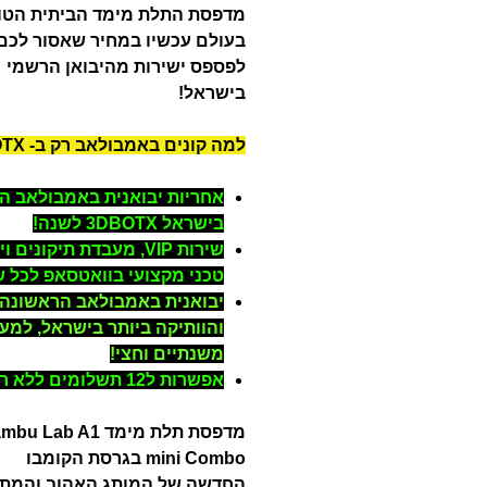
מדפסת התלת מימד הביתית הטו
בעולם עכשיו במחיר שאסור לכם
לפספס ישירות מהיבואן הרשמי
בישראל!
למה קונים באמבולאב רק ב- 3DBOTX?
אחריות יבואנית באמבולאב ה
בישראל 3DBOTX לשנה!
שירות VIP, מעבדת תיקונים ו
טכני מקצועי בוואטסאפ לכל 
יבואנית באמבולאב הראשונה
והוותיקה ביותר בישראל, למע
משנתיים וחצי!
אפשרות ל12 תשלומים ללא ריבית!
מדפסת תלת מימד u Lab A1
mini Combo בגרסת הקומבו
החדשה של המותג האהוב והמת