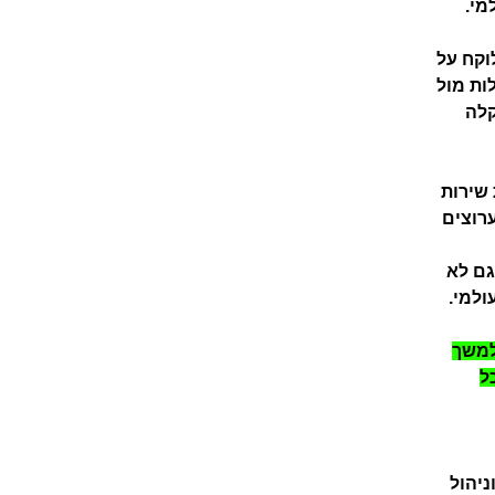
מי.
וקח על
ות מול
לה
ת שירות
רוצים
גם לא
ולמי.
למשך
ל
פה וניהול