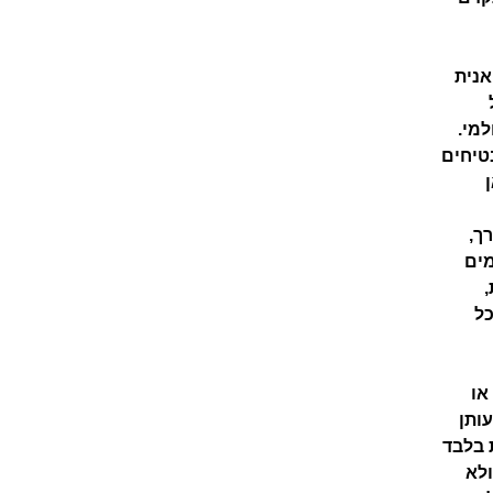
יבואנית
מי.
טיחים
 הדרך,
מים
,
ל
או
ותן
 בלבד
לא