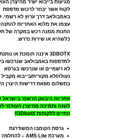
מגיעות בייבוא ישיר מהיצרן העול
לקוח אשר יבחר לרכוש מדפסת
באמבולאב דרך ערוץ לא רשמי, ל
עצמו את מלוא האחריות להתנהל
החנות ממנה רכש במקרה של תק
כלשהיא או שירות נדרש.
3DBOTX איננה תומכת או נותנ
למדפסות באמבולאב שנרכשו בע
לא רשמיים או שנרכשו בגרסא
נעולה/לא מקורית/בייבוא מקביל 
בתשלום מפאת דרישות היצרן הע
אחריות היבואן הרשמי בישראל 
לשנה ותמיכה מהיצרן העולמי לכ
החיים ללקוחות 3DbotX!!
גרסת הקומבו המשודרגת
מערכת AMS Lite – להחל