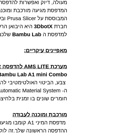
מעולה, דיוק ואפשרות להדפסה
המבוססת על Prusa Slicer ובעלת פיצ׳רים מתקדמים.
חברת
3DbotX
היא היבואן ה
למדפסת ה
Bambu Lab
שלכם 
מאפיינים עיקריים:
מערכת AMS LITE להדפסה צבעונית
Bambu Lab A1 mini Combo
צבע, הביטוי האולטימטיבי לר
ה-
חומרים שונים בו זמנית בלחיצת כפתור ובקלות
מורכבת ומוכנה לעבודה
מדפסת המיני 1
ההדפסה הראשונה שלך.זה לוקח בערך 20 דקות כדי להגדיר את ההד