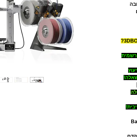
בה
רשמית
ייעוץ
שאלה!
לה
Bamb
קדם