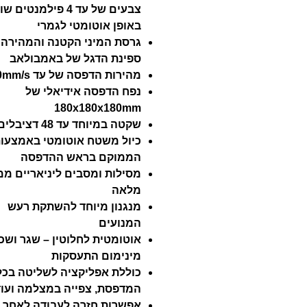
צבעים של עד 4 פילמנטים 
באופן אוטומטי לגמרי
גרסת המיני הקטנה והמהירה 
ספינת הדגל של באמבולאב
מהירות הדפסה של עד 500mm/s
נפח הדפסה אידיאלי של
180x180x180mm
שקטה במיוחד עד 48 דציבלים
כיול משטח אוטומטי באמצעות
הממוקם בראש ההדפסה
מסילות ומסבים ליניאריים מ
מלאה
מנגנון מיוחד להשתקת רעש
המנועים
אוטומטית לחלוטין – שגר ושכ
מינימום התעסקות
כוללת אפליקציה לשליטה בכל
המדפסת, צפייה במצלמה ועוד
אפשרות חזרה לעבודה לאחר 