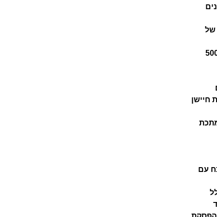
שונים
של
 חיישן
מתכת
ח עם
ל
הפסקת