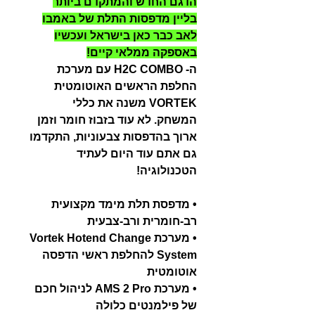
הדגם החדש והמתקדם ביותר
בליין מדפסות התלת של באמבו
לאב כבר כאן בישראל ועכשיו
באספקה ממלאי קיים!
ה- H2C COMBO עם מערכת
החלפת הראשים האוטומטית
VORTEK משנה את כללי
המשחק. לא עוד בזבוז חומר וזמן
ארוך בהדפסות צבעוניות, התקדמו
גם אתם עוד היום לעתיד
הטכנולוגיה!
• מדפסת תלת מימד מקצועית
רב-חומרית ורב-צבעית
• מערכת Vortek Hotend Change
System להחלפת ראשי הדפסה
אוטומטית
• מערכת AMS 2 Pro לניהול חכם
של פילמנטים כלולה