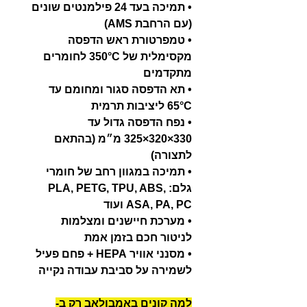
• תמיכה בעד 24 פילמנטים שונים
(עם הרחבת AMS)
• טמפרטורת ראש הדפסה
מקסימלית של 350°C לחומרים
מתקדמים
• תא הדפסה סגור ומחומם עד
65°C ליציבות תרמית
• נפח הדפסה גדול עד
330×320×325 מ״מ (בהתאם
לתצורה)
• תמיכה במגוון רחב של חומרי
גלם: PLA, PETG, TPU, ABS,
ASA, PA, PC ועוד
• מערכת חיישנים ומצלמות
לניטור חכם בזמן אמת
• מסנני אוויר HEPA + פחם פעיל
לשמירה על סביבת עבודה נקייה
למה קונים באמבולאב רק ב-