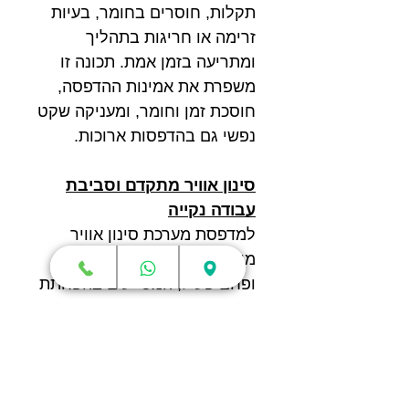
תקלות, חוסרים בחומר, בעיות
זרימה או חריגות בתהליך
ומתריעה בזמן אמת. תכונה זו
משפרת את אמינות ההדפסה,
חוסכת זמן וחומר, ומעניקה שקט
נפשי גם בהדפסות ארוכות.
סינון אוויר מתקדם וסביבת
עבודה נקייה
למדפסת מערכת סינון אוויר
מובנית הכוללת מסנן HEPA
ופחם פעיל, המסייעים בהפחתת
ריחות וחלקיקים בזמן ההדפסה.
תכונה זו הופכת את ה-
H2C
למתאימה גם לעבודה
במשרדים, מעבדות וסביבות
עבודה סגורות, תוך שמירה על