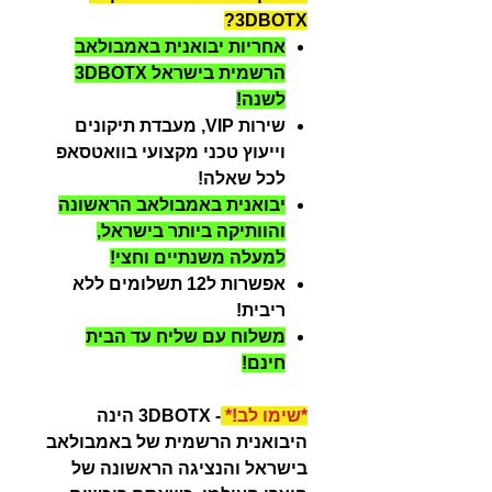
3DBOTX?
אחריות יבואנית באמבולאב
הרשמית בישראל 3DBOTX
לשנה!
שירות VIP, מעבדת תיקונים
וייעוץ טכני מקצועי בוואטסאפ
לכל שאלה!
יבואנית באמבולאב הראשונה
והוותיקה ביותר בישראל,
למעלה משנתיים וחצי!
אפשרות ל12 תשלומים ללא
ריבית!
משלוח עם שליח עד הבית
חינם!
*שימו לב!*
- 3DBOTX הינה
היבואנית הרשמית של באמבולאב
בישראל והנציגה הראשונה של