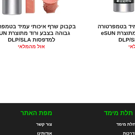
רה
תצוגה מהירה
מיד בטמפרטורה
בקבוק שרף איכותי עמיד בטמפר
גבוהה בצבע שקוף מתוצרת eSUN
גבוהה בצבע ור
למדפסות DLP/SLA
אי
אזל מהמלאי
 תלת מימד
מפת האתר
לת מימד
צור קשר
דרכות
אודותינו