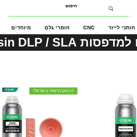
חותכי לייזר
CNC
חומרי גלם
מיוחדים
eSUN Resin DLP / SLA
היבואן הרשמי בישראל!