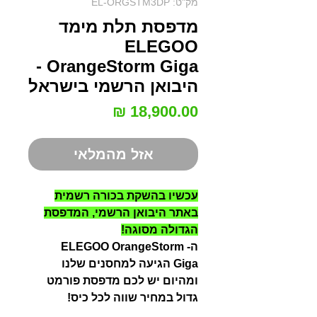
מק"ט: EL-ORGSTM3DP
מדפסת תלת מימד
ELEGOO
OrangeStorm Giga -
היבואן הרשמי בישראל
מחיר
אזל מהמלאי
עכשיו בהשקת בכורה רשמית
באתר היבואן הרשמי, המדפסת
הגדולה מסוגה!
ה- ELEGOO OrangeStorm
Giga הגיעה למחסנים שלנו
ומהיום יש לכם מדפסת פורמט
גדול במחיר שווה לכל כיס!