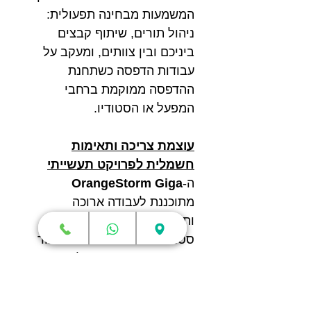
המשמעות מבחינה תפעולית:
ניהול תורים, שיתוף קבצים
ביניכם ובין צוותים, ומעקב על
עבודות הדפסה כשתחנת
ההדפסה ממוקמת ברחבי
המפעל או הסטודיו.
עוצמת צריכה ותאימות
חשמלית לפרויקט תעשייתי
ה-
OrangeStorm Giga
מתוכננת לעבודה ארוכה
ותובענית: צריכת הספק
סטנדרטית של כ-1530W עבור
ראש בודד, ותוספת של כ-100W
לכל ראש נוסף — נתונים שיש
לתכנן אליהם מבחינת אספקת