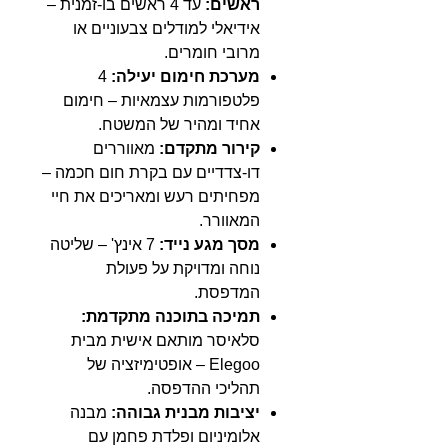
ראשים:
עד 4 ראשים בו-זמנית –
אידיאלי למודלים צבעוניים או
מרובי חומרים.
מערכת חימום יעילה:
4
פלטפורמות עצמאיות – חימום
אחיד ומהיר של המשטח.
קירור מתקדם:
מאווררים
דו-צדדיים עם בקרת חום חכמה –
מפחיתים רעש ומאריכים את חיי
המאוורר.
מסך מגע נייד:
7 אינץ' – שליטה
נוחה ומדויקת על פעולת
המדפסת.
תמיכה בתוכנה מתקדמת:
סלאיסר מותאם אישית מבית
Elegoo – אופטימיזציה של
תהליכי ההדפסה.
יציבות מבנית גבוהה:
מבנה
אלומיניום ופלדת פחמן עם