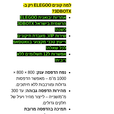
למה קונים ELEGOO רק ב-
3DBOTX?
אחריות יבואנית ELEGOO
הרשמית בישראל 3DBOTX
לשנה!
שירות VIP, מעבדת תיקונים
וייעוץ טכני מקצועי בוואטסאפ
לכל שאלה!
אפשרות ל12 תשלומים ללא
ריבית!
נפח הדפסה ענק:
800 × 800 ×
1000 מ"מ – מאפשר הדפסות
גדולות ומורכבות ללא חיתוכים.
מהירות הדפסה גבוהה:
עד 300
מ"מ/שנייה – לייצור מהיר ויעיל של
חלקים גדולים.
תמיכה בהדפסה מרובת