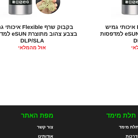
רה
תצוגה מהירה
בקבוק שרף Elastic איכותי גמיש
בקבוק שרף Flexible איכ
בצבע צהוב מתוצרת eSUN למדפסות
בצבע צהוב מתוצ
DLP/SLA
D
אי
אזל מהמלאי
 תלת מימד
מפת האתר
לת מימד
צור קשר
דרכות
אודותינו