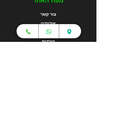
מפת האתר
צור קשר
אודותינו
מאמרים
הורדות
תקנון
מדיניות משלוחים
הצהרת נגישות
צור קשר
מוקד טלפוני:
1-700-700-159
מכירות - sales@3dbotx.co.il
שירות ותמיכה - support@3dbotx.co.il
כתובת - רחוב יהלום 2 ראש פינה