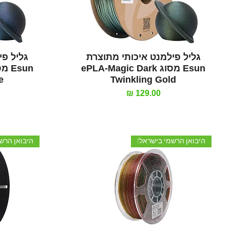
תצוגה מהירה
גליל פילמנט איכותי מתוצרת
גליל פי
Esun מסוג ePLA-Magic Dark
e
Twinkling Gold
מחיר
היבואן הרשמי בישראל!
היבואן הרש