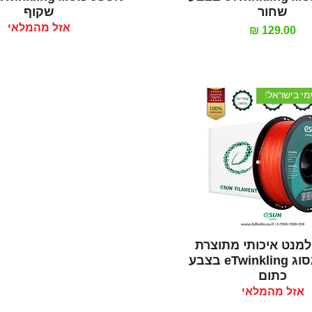
שחור
שקוף
אזל מהמלאי
מחיר
מי בישראל!
תצוגה מהירה
למנט איכותי מתוצרת
eSUN מסוג eTwinkling בצבע
כתום
אזל מהמלאי