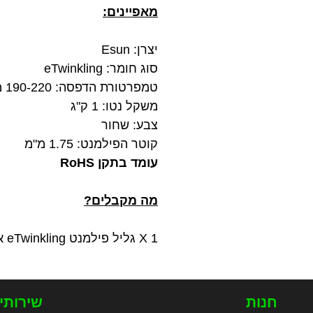
מאפיינים:
יצרן: Esun
סוג חומר: eTwinkling
טמפרטורת הדפסה: 190-220 מעלות צלזיוס
משקל נטו: 1 ק"ג
צבע: שחור
קוטר הפילמנט: 1.75 מ"מ
עומד בתקן RoHS
מה מקבלים?
1 X גליל פילמנט eTwinkling איכותי בצבע שחור במשקל 1 ק"ג מתוצרת Esun
חנות
שירותי