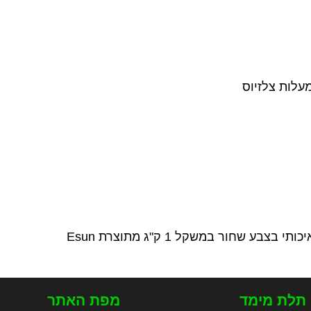
 תלת מימד
מפת האתר