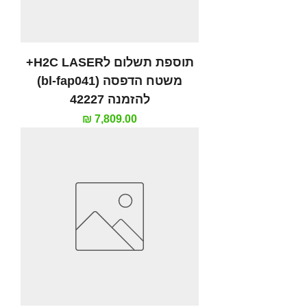
תוספת תשלום לH2C LASER+
משטח הדפסה (bl-fap041)
להזמנה 42227
מחיר