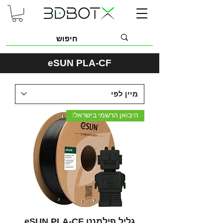
eSUN PLA-CF
היבואן הרשמי בישראל!
גליל פילמנט eSUN PLA-CF