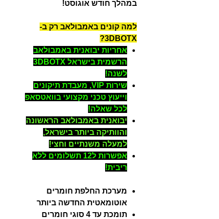
במהלך חודש אוגוסט!
למה קונים באמבולאב רק ב-
3DBOTX?
אחריות יבואנית באמבולאב
הרשמית בישראל 3DBOTX
לשנה!
שירות VIP, מעבדת תיקונים
וייעוץ טכני מקצועי בוואטסאפ
לכל שאלה!
יבואנית באמבולאב הראשונה
והוותיקה ביותר בישראל,
למעלה משנתיים וחצי!
אפשרות ל12 תשלומים ללא
ריבית!
מערכת החלפת חומרים
אוטומאטית החדשה ביותר
תומכת עד 4 סוגי חומרים