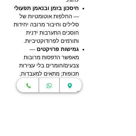
חיסכון בזמן ובנאמן תפעולי
— החלפות אוטומטיות של
סלילים וחיבור מרובה יחידות
חוסכים התערבות ידנית
ותורמים לפרודוקטיביות.
גמישות פרויקטים
—
מאפשר הדפסות מרובות
צבעים/חומרים בלי עצירות
תכופות; מתאים למעבדות,
יצרנים קטנים ומהנדסי
פיתוח.
קהל יעד מומלץ
משתמשים מקצועיים
ועצמאיים (prosumer)
שמחפשים אמינות ושדרוג