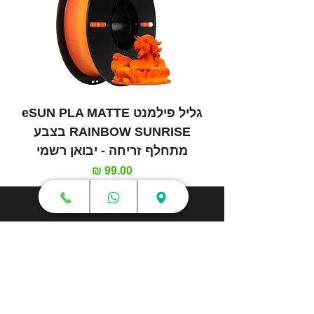
גליל פילמנט eSUN PLA MATTE
RAINBOW SUNRISE בצבע
מתחלף זריחה - יבואן רשמי
מחיר
חנות
מדפסות תלת מימד
סורקי תלת מימד
חומרי גלם
עטי תלת מימד