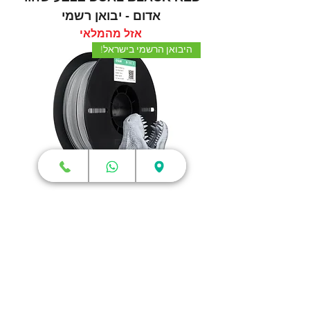
אדום - יבואן רשמי
אזל מהמלאי
היבואן הרשמי בישראל!
גליל פילמנט eSUN PLA MATTE
DUAL BLACK WHITE בצבע
שחור לבן - יבואן רשמי
אזל מהמלאי
חנות