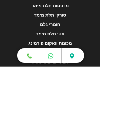
מדפסות תלת מימד
סורקי תלת מימד
חומרי גלם
עטי תלת מימד
מכונות וואקום פורמינג
אמבטיות ניקוי אולטראסוני
אביזרים וציוד נלווה
חלקי חילוף
שירותי תלת מימד
הדפסה בתלת מימד
קורסים והדרכות
גלריה