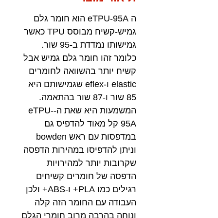
ה eTPU-95A הוא חומר גלם
גמיש-קשיח מבוסס TPU כאשר
גמישותו נמדדת ב-95 שור.
כלומר זהו חומר גלם גמיש אבל
קשיח יותר בהשוואה לחומרים
elastic ו-eflex שגמישותם היא
85 שור ו-87 שור בהתאמה.
המשמעות היא שאת ה-eTPU-
95A קל מאוד להדפיס גם
במדפסות עם ראש bowden
וניתן להדפיסו במהירות הדפסה
שקרובות יותר למהירויות
הדפסה של חומרים קשיחים
רגילים כמו PLA+ ו-ABS+ ולכן
העבודה עם החומר הזה קלה
ונוחה בהרבה מרוב חומרי הגלם