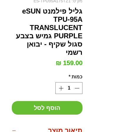
מק"ט: ES-TPU95A175TZ1
גליל פילמנט eSUN
TPU-95A
TRANSLUCENT
PURPLE גמיש בצבע
סגול שקיף - יבואן
רשמי
מחיר
כמות
*
הוסף לסל
תיאור מוצר