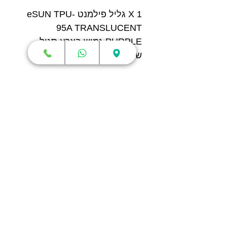
1 X גליל פילמנט eSUN TPU-
95A TRANSLUCENT
PURPLE גמיש בצבע סגול
שקיף - יבואן רשמי
חנות
מדפסות תלת מימד
סורקי תלת מימד
חומרי גלם
עטי תלת מימד
מכונות וואקום פורמינג
אמבטיות ניקוי אולטראסוני