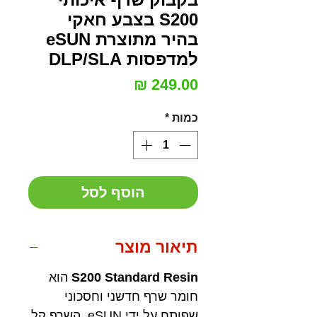
S200 בצבע חאקי
בהיר מתוצרת eSUN
למדפסות DLP/SLA
מחיר
כמות
*
הוסף לסל
תיאור מוצר
S200 Standard Resin
הוא
חומר שרף חדשני וחסכוני
שפותח על ידי eSUN השרף קל