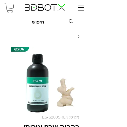
מק"ט: ES-S200SRLK
בקבוק שרף איכותי