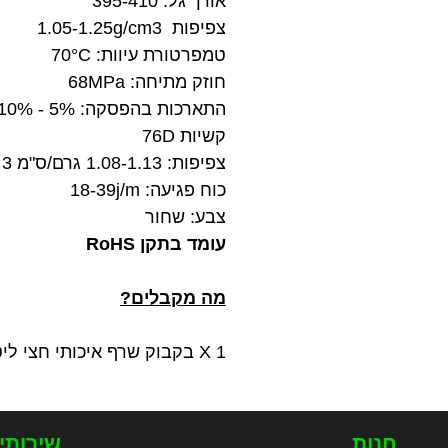
אורך גל: 395-410
צפיפות 1.05-1.25g/cm3
טמפרטורת עיוות: 70°C
חוזק מתיחה: 68MPa
התארכות בהפסקה: 5% - 10%
קשיות 76D
צפיפות: 1.08-1.13 גרם/ס"מ 3
כוח פגיעה: 18-39j/m
צבע: שחור
עומד בתקן RoHS
מה מקבלים?
1 X בקבוק שרף איכותי חצי ליטר הנשטף במים בצבע שחור מתוצרת eSUN
חנות
שירותי