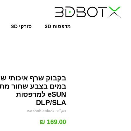
3D מדפסות
3D סורקי
בקבוק שרף איכותי ש
במים בצבע שחור מת
eSUN למדפסות
DLP/SLA
מק"ט: washableblack
מחיר