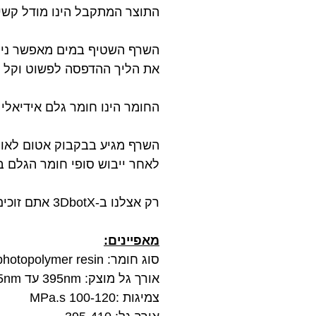
התוצר המתקבל הינו מודל קשיח
השרף השטיף במים מאפשר ניקו
את הליך ההדפסה לפשוט וקל י
החומר הינו חומר גלם אידיאלי והוכח כע
השרף מגיע בבקבוק אטום לאור 
לאחר ייבוש סופי חומר הגלם בעל 
רק אצלנו ב-3DbotX אתם זוכים לקבל את חומר הגלם האיכותי ביותר במחיר הזול ביותר!
מאפיינים:
סוג חומר: photopolymer resin
אורך גל מוצק: 395nm עד 405nm
צמיגות :100-120 MPa.s