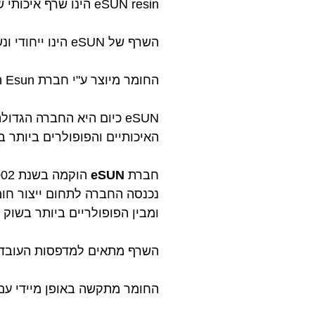
eSUN resin הינו שרף איכותי שטיף במים המיוצר בסטנדרט הגבוה ביותר שקיים!
השרף של eSUN הינו ייחודי ונשטף בקלות במים ולא דורש עיבוד באמצעות אלכוהול לאחר ההדפסה.
החומר מיוצר ע"י חברת Esun העולמית ועובר בקרת איכות קפדנית המבטיחה שלמות ואיכות ללא פשרות!
eSUN כיום היא החברה הג
האיכותיים והפופולרים ביותר ב
חברת
eSUN
נכנסה החברה
לתחום ייצור חו
ומבין הפופולריים ביותר בשוק 
השרף מתאים למדפסות העובדות בטכנולוגיית SLA ול
החומר מתקשה באופן מיידי עם חשיפה לקרינת UV ולכן אידיא