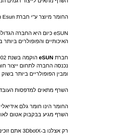
השרף מתאים לייצור דגמים הנד
החומר מיוצר ע"י חברת Esun העולמית ועובר בקרת איכות קפדנית המבטיחה שלמות ואיכות ללא פשרות!
eSUN כיום היא החברה הג
האיכותיים והפופולרים ביותר ב
חברת
eSUN
נכנסה החברה
לתחום ייצור חו
ומבין הפופולריים ביותר בשוק 
השרף מתאים למדפסות העובדות בטכנולוגיית SLA ול
החומר הינו חומר גלם אידיאלי והוכח כע
השרף מגיע בבקבוק אטום לאור 
רק אצלנו ב-3DbotX אתם זוכים לקבל את חומר הגלם האיכותי ביותר במחיר הזול ביותר!