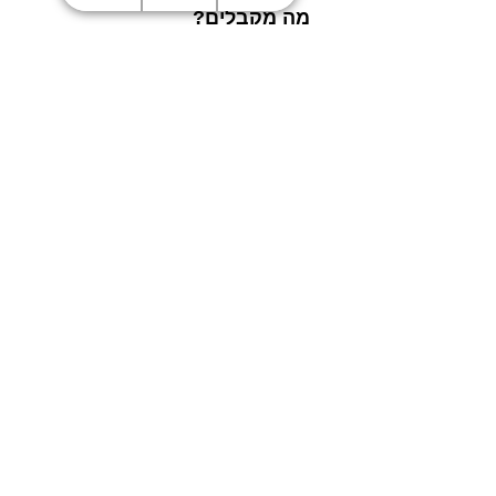
מה מקבלים?
1 X בקבוק שרף איכותי חצי
ליטר הנשטף במים בצבע
אפרסק מתוצרת eSUN
חנות
מדפסות תלת מימד
סורקי תלת מימד
חומרי גלם
עטי תלת מימד
מכונות וואקום פורמינג
אמבטיות ניקוי אולטראסוני