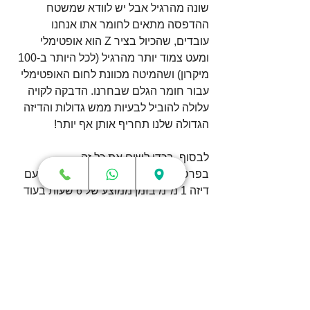
שונה מהרגיל אבל יש לוודא שמשטח 
ההדפסה מתאים לחומר אתו אנחנו 
עובדים, שהכיול בציר Z הוא אופטימלי 
ומעט צמוד יותר מהרגיל (לכל היותר ב-100 
מיקרון) ושהמיטה מכוונת לחום האופטימלי 
עבור חומר הגלם שבחרנו. הדבקה לקויה 
עלולה להוביל לבעיות ממש גדולות והדיזה 
הגדולה שלנו תחריף אותן אף יותר!
לבסוף, בכדי לשים את כל זה 
בפרספקטיבה, הדפסנו מודלים שונים עם 
דיזה 1 מ"מ בזמן ממוצע של 6 שעות בעוד 
שעם דיזה 0.4 מ"מ , זמן ההדפסה הממוצע 
עמד על 36 שעות!!. רוב המודלים שעבדנו 
איתם היו ללא פירוט רב ודרשו פשוט זמן 
הדפסה קצר ככל האפשר ולכן הבחירה 
בדיזה גדולה הייתה אופטימלית. 
אנו מקווים מאוד שהמאמר שלנו הקנה לכם 