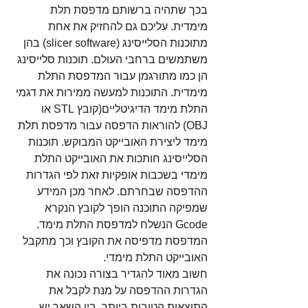
בכך שתהיה ברשותם מדפסת תלת 
מימדית. עליכם גם להחזיק את אחת 
מתוכנות הסלייסינג (slicer software) בהן 
משתמשים ברחבי העולם. תוכנות סלייסינג 
הן כמו מתורגמן עבור המדפסת התלת 
מימדית. התוכנות למעשה ממירות את דגמי 
התלת מימד הדיגיטליים(קובץ STL או 
OBJ) להוראות הדפסה עבור מדפסת תלת 
מימד ליצירת האובייקט המבוקש. תוכנות 
הסלייסינג חותכות את האובייקט התלת 
מימדי בשכבות אופקיות זאת לפי הגדרות 
ההדפסה שבחרתם. לאחר מכן המידע 
שמפיקה התוכנה הופך לקובץ הנקרא 
Gcode הנשלח למדפסת התלת מימד. 
המדפסת מדפיסה את הקובץ וכך מתקבל 
האובייקט התלת מימדי. 
חשוב מאוד להגדיר בצורה נכונה את 
הגדרות ההדפסה על מנת לקבל את 
התוצאות הטובות ביותר. בין השאר יש 