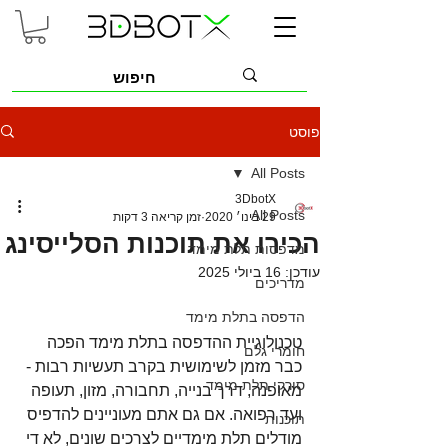
פוסט
All Posts
3DbotX
All Posts
29 בינו׳ 2020
זמן קריאה 3 דקות
הכירו את תוכנות הסלייסינג
מדפסות תלת מימד
עודכן:
16 ביולי 2025
מדריכים
הדפסה בתלת מימד
טכנולוגיית ההדפסה בתלת מימד הפכה 
חומרי גלם
כבר מזמן לשימושית בקרב תעשיות רבות - 
סורקי תלת מימד
מאופנה, דרך בנייה, תחבורה, מזון, תעופה 
ועד רפואה. אם גם אתם מעוניינים להדפיס 
תוכנות
מודלים תלת מימדיים לצרכים שונים, לא די 