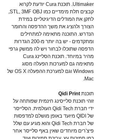
Ultimaker. תוכנת Cura יודעת לקרוא 
קבצים תלת מימדיים כמו STL, 3MF OBJ, 
לתקן את המודלים הדיגיטליים במידת 
הצורך ולהציג את משך ההדפסה והחומר 
הנדרש. התוכנה מתאימה למתחילים 
ומתקדמים - יש בה יותר מ-200 הגדרות 
הדפסה שתוכלו לבחור ויש לה ממשק גרפי 
מהיר במיוחד. תוכנת הסליינג Cura 
מתאימה גם למערכות הפעלה מסוג 
Windows וגם למערכת ההפעלה OS X של 
Mac. 
תוכנת 
Qidi Print
זוהי תוכנת סלייסינג חינמית שפותחה על 
ידי חברת Qidi Tech העולמית. הסלייסר 
של QIDI מיועד באופן מושלם למדפסות 
של חברת Qidi Tech והוא מגיע עם שלל 
פיצ'רים מיוחדים שאין באף סלייסר אחר 
כמו תמיכות עץ, עריכת תמיכות ועוד. 