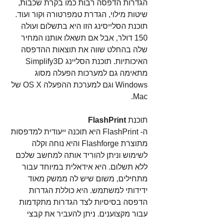
הגדרות הדפסה רבות כמו בקרת שכבות, 
שיטות מילוי, הגדרת טמפרטורה וקור ועוד. 
תוכנת הסלייסינג הזו היא בתשלום ועולה 
150 דולר, אבל אם תשאלו אותנו המחיר 
שלה בהחלט שווה את תוצאות ההדפסה 
האיכותיות. תוכנת הסליינג Simplify3D 
מתאימה גם למערכות הפעלה מסוג 
Windows וגם למערכת ההפעלה OS X של 
Mac. 
תוכנת 
FlashPrint
ה- FlashPrint היא תוכנה ייעודית למדפסות 
מתוצרת Flashforge והיא נוחה וקלה 
לשימוש וניתן להוריד אותה למחשב שלכם 
ללא תשלום. היא אידאלית במיוחד עבור 
מתחילים, משום שיש לה ממשק מאוד 
ידידותי למשתמש. היא כוללת הגדרות 
הדפסה בסיסיות לצד הגדרות מתקדמות 
עבור מקצוענים. ניתן להעביר את קבצי 