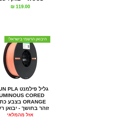
מחיר
היבואן הרשמי בישראל!
תצוגה מהירה
גליל פילמנט LA
UMINOUS CORED
ORANGE בצבע כ
זוהר בחושך - יבואן ר
אזל מהמלאי