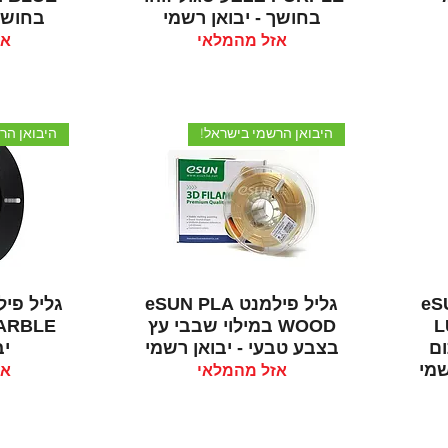
בחושך - יבואן רשמי
בחושך 
אזל מהמלאי
אז
היבואן הרשמי בישראל!
היבואן הר
תצוגה מהירה
תצ
eSUN P
גליל פילמנט eSUN PLA
L
WOOD במילוי שבבי עץ
תום
בצבע טבעי - יבואן רשמי
יב
שמי
אזל מהמלאי
אז