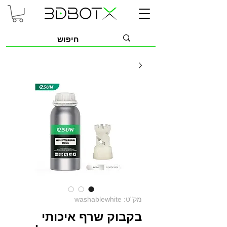
מק"ט: washablewhite
בקבוק שרף איכותי