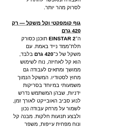
לסרוק מהר יותר.
גוף קומפקטי וקל משקל — רק
420 גרם
ה־
EINSTAR 2
תוכנן כסורק
תלת־ממד נייד באמת. עם
משקל של כ־
420 גרם
בלבד,
הוא קל לאחיזה, נוח לשימוש
ממושך ומתאים לעבודה גם
מחוץ לסטודיו. המשקל הנמוך
משמעותי במיוחד בסריקות
ידניות, שבהן המשתמש נדרש
לנוע סביב האובייקט לאורך זמן,
לשמור על מרחק עבודה נכון
ולבצע תנועות חלקות. מבנה קל
ונוח מפחית עייפות, משפר