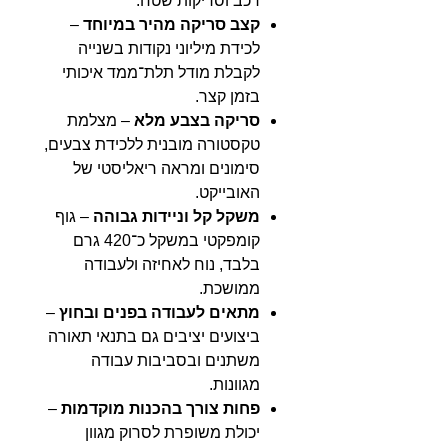
רכב וסריקות שטח.
קצב סריקה מהיר במיוחד
–
לכידת מיליוני נקודות בשנייה
לקבלת מודל תלת־ממד איכותי
בזמן קצר.
סריקה בצבע מלא
– מצלמת
טקסטורה מובנית ללכידת צבעים,
סימונים ומראה ריאליסטי של
האובייקט.
משקל קל וניידות גבוהה
– גוף
קומפקטי במשקל כ־420 גרם
בלבד, נוח לאחיזה ולעבודה
ממושכת.
מתאים לעבודה בפנים ובחוץ
–
ביצועים יציבים גם בתנאי תאורה
משתנים ובסביבות עבודה
מגוונות.
פחות צורך בהכנות מוקדמות
–
יכולת משופרת לסרוק מגוון