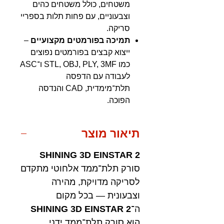
משטחים, כולל משטחים כהים
וצבעוניים, עם פחות תלות בספריי
סריקה.
תמיכה בפורמטים מקצועיים
–
ייצוא קבצים בפורמטים נפוצים
כמו STL, OBJ, PLY, 3MF ו־ASC
לעבודה עם הדפסה
תלת־מימדית, CAD והנדסה
הפוכה.
תיאור מוצר
SHINING 3D EINSTAR 2
סורק תלת־ממד אלחוטי מתקדם
לסריקה מדויקת, מהירה
וצבעונית — בכל מקום
ה־
SHINING 3D EINSTAR 2
הוא סורק תלת־ממד ידני,