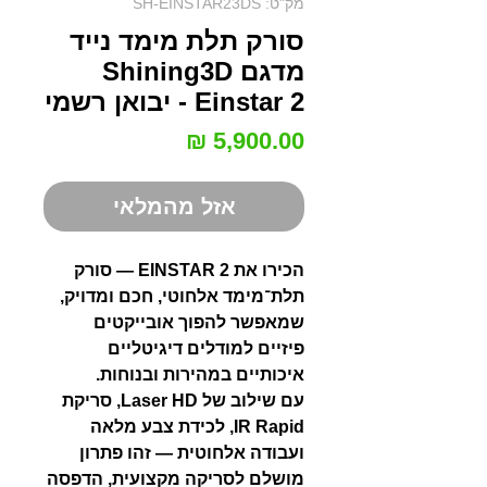
מק"ט: SH-EINSTAR23DS
סורק תלת מימד נייד
מדגם Shining3D
Einstar 2 - יבואן רשמי
מחיר
אזל מהמלאי
הכירו את EINSTAR 2 — סורק
תלת־מימד אלחוטי, חכם ומדויק,
שמאפשר להפוך אובייקטים
פיזיים למודלים דיגיטליים
איכותיים במהירות ובנוחות.
עם שילוב של Laser HD, סריקת
IR Rapid, לכידת צבע מלאה
ועבודה אלחוטית — זהו פתרון
מושלם לסריקה מקצועית, הדפסה