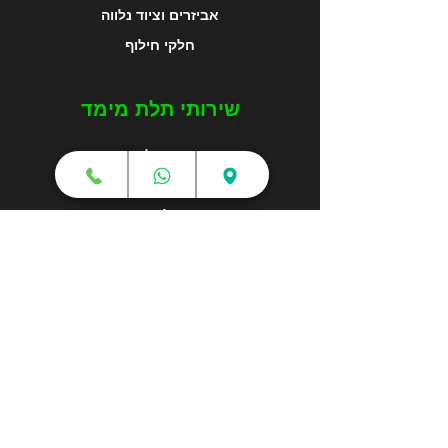
אביזרים וציוד נלווה
חלקי חילוף
שירותי תלת מימד
הדפסה בתלת מימד
קורסים והדרכות
גלריה
מפת האתר
צור קשר
אודותינו
מאמרים
הורדות
תקנון