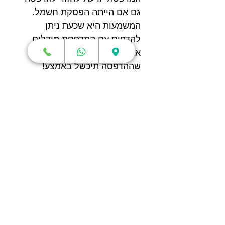
גם אם הייתה הפסקת חשמל.
המשמעות היא שכעת ניתן
להדפיס עם המדפסת מודלים
ארוכי זמן ללא שום חשש
שההדפסה תיכשל באמצע!
נפח הדפסה גדול
נפח ההדפסה של המדפסת הוא
מבין הגדולים ביותר בנישת
המדפסות הסגורות ומציע חלל
הדפסה בגודל של
280X280X270 מ"מ שיאפשר
לכם לממש דברים גדולים יותר
מאי פעם.
בזכות הנפח הגדול שמציעה
המדפסת החדשנית, תוכלו