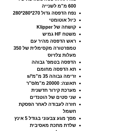
600 מ"מ לשנייה
נפח הדפסה גדול 270*280*280
כיול אוטומטי
קושחה של Klipper
משטח HF גמיש
ראש הדפסה מהיר עם
טמפרטורה מקסימלית של 350
מעלות צלזיוס
הדפסה בטמפ' גבוהה
תא הדפסה מחומם
זרימה גבוהה 35 מ"מ³/s
תאוצה: 20000 מ"מ/ס"ר
מערכת קירור חדשנית
שני סטים של הוטנדים
חזרה לעבודה לאחר הפסקת
חשמל
מסך מגע צבעוני בגודל 5 אינץ
שלדת מתכת מאסיבית