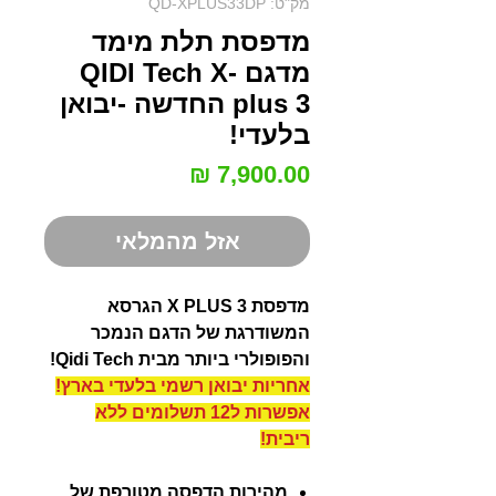
מק"ט: QD-XPLUS33DP
מדפסת תלת מימד
מדגם QIDI Tech X-
plus 3 החדשה -יבואן
בלעדי!
מחיר
אזל מהמלאי
מדפסת X PLUS 3 הגרסא
המשודרגת של הדגם הנמכר
והפופולרי ביותר מבית Qidi Tech!
אחריות יבואן רשמי בלעדי בארץ!
אפשרות ל12 תשלומים ללא
ריבית!
מהירות הדפסה מטורפת של