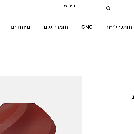
חותכי לייזר
CNC
חומרי גלם
מיוחדים
ע
ר
צע