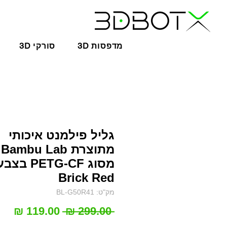
3D מדפסות
3D סורקי
גליל פילמנט איכותי
מתוצרת Bambu Lab
מסוג PETG-CF בצב
Brick Red
מק"ט: BL-G50R41
מחיר
מחי
 ‏299.00 ‏₪ 
רגיל
מב