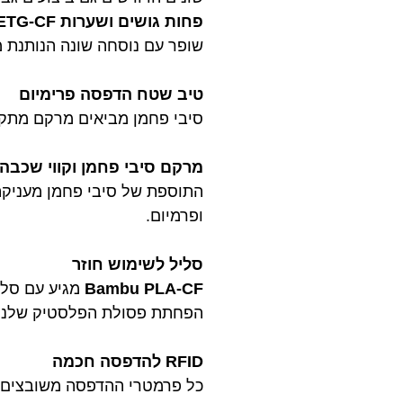
פחות גושים ושערות Bambu PETG-CF
שופר עם נוסחה שונה הנותנת מע
טיב שטח הדפסה פרימיום
סיבי פחמן מביאים מרקם מתקדם למ
מרקם סיבי פחמן וקווי שכבה
התוספת של סיבי פחמן מעניקה
ופרמיום.
סליל לשימוש חוזר
Bambu PLA-CF
מגיע עם סלי
הפחתת פסולת הפלסטיק שלנו, ניתן ל
RFID להדפסה חכמה
כל פרמטרי ההדפסה משובצים ב-RFID, אותו ניתן לקרוא דרך AMS (מערכת חומר אוט