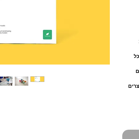
ל
ם
צרים