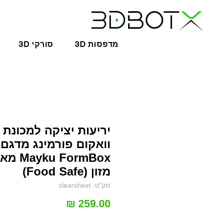
3D מדפסות
3D סורקי
יריעות יציקה למכונת
וואקום פורמינג מדגם
ku FormBox
מזון (Food Safe)
מק"ט: clearsheet
מחיר