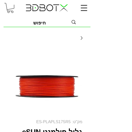
מק"ט: ES-PLAPLS175R5
גליל פילמנט eSUN