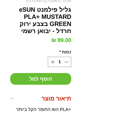
מק"ט: ES-PLAPLS175JMG1
גליל פילמנט eSUN
PLA+ MUSTARD
GREEN בצבע ירוק
חרדל - יבואן רשמי
מחיר
כמות
*
הוסף לסל
תיאור מוצר
+PLA הוא החומר הקל ביותר