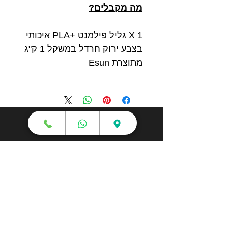
מה מקבלים?
1 X גליל פילמנט +PLA איכותי
בצבע ירוק חרדל במשקל 1 ק"ג
מתוצרת Esun
חנות
מדפסות תלת מימד
סורקי תלת מימד
חומרי גלם
עטי תלת מימד
מכונות וואקום פורמינג
אמבטיות ניקוי אולטראסוני