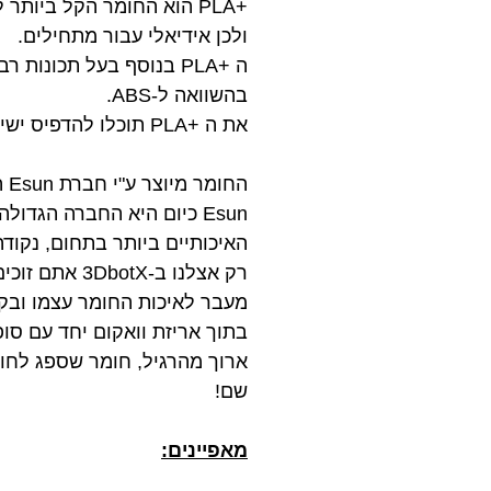
+PLA הוא החומר הקל ביו
ולכן אידיאלי עבור מתחילים.
ה +PLA בנוסף בעל תכונ
בהשוואה ל-ABS.
את ה +PLA תוכלו להדפיס ישירות על משטח ההדפסה ללא צורך במיטה מחוממת!
החומר מיוצר ע"י חברת Esun העולמית ועובר בקרת איכות קפדנית המבטיחה שלמות וקוטר אחיד לאורך כל הגליל.
Esun כיום היא החברה הגד
האיכותיים ביותר בתחום, נקודה
רק אצלנו ב-3DbotX אתם זוכים לקבל את חומר הגלם האיכותי ביותר במחיר הזול ביותר.
בתוך אריזת וואקום יחד עם סו
ארוך מהרגיל, חומר שספג לחות 
שם!
מאפיינים: