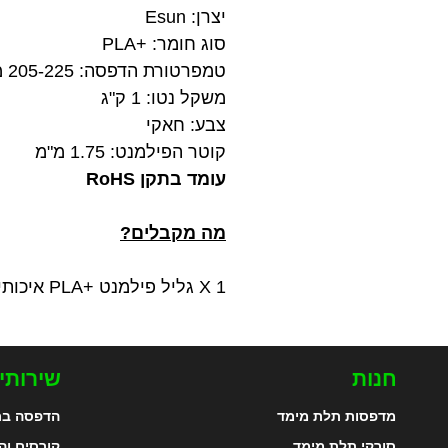
יצרן: Esun
סוג חומר: +PLA
טמפרטורת הדפסה: 205-225 מעלות צלזיוס
משקל נטו: 1 ק"ג
צבע: חאקי
קוטר הפילמנט: 1.75 מ"מ
עומד בתקן RoHS
מה מקבלים?
1 X גליל פילמנט +PLA איכותי בצבע חאקי במשקל 1 ק"ג מתוצרת Esun
חנות
שירותי
מדפסות תלת מימד
הדפסה בת
סורקי תלת מימד
קורסים וה