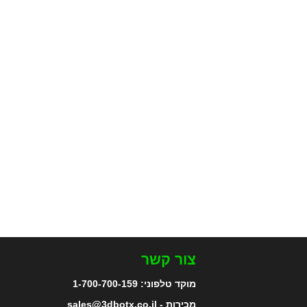
צור קשר
מוקד טלפוני:
1-700-700-159
מכירות - sales@3dbotx.co.il