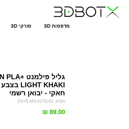
3D מדפסות
3D סורקי
גליל פילמנט LA
LIGHT KHAKI בצבע
חאקי - יבואן רשמי
מק"ט: ES-PLAPLS175LK1
מחיר