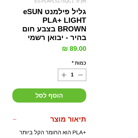
מק"ט: ES-PLAPLS175QC1
גליל פילמנט eSUN
PLA+ LIGHT
BROWN בצבע חום
בהיר - יבואן רשמי
מחיר
כמות
*
הוסף לסל
תיאור מוצר
+PLA הוא החומר הקל ביותר