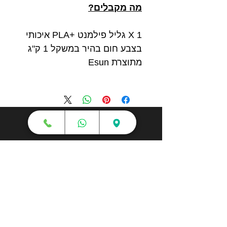
מה מקבלים?
1 X גליל פילמנט +PLA איכותי
בצבע חום בהיר במשקל 1 ק"ג
מתוצרת Esun
חנות
מדפסות תלת מימד
סורקי תלת מימד
חומרי גלם
עטי תלת מימד
מכונות וואקום פורמינג
אמבטיות ניקוי אולטראסוני