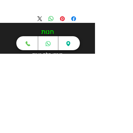
חנות
מדפסות תלת מימד
סורקי תלת מימד
חומרי גלם
עטי תלת מימד
מכונות וואקום פורמינג
אמבטיות ניקוי אולטראסוני
אביזרים וציוד נלווה
חלקי חילוף
שירותי תלת מימד