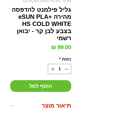
מק"ט: ES-PLAPLSHS175CW1
גליל פילמנט להדפסה
מהירה eSUN PLA+
HS COLD WHITE
בצבע לבן קר - יבואן
רשמי
מחיר
כמות
*
הוסף לסל
תיאור מוצר