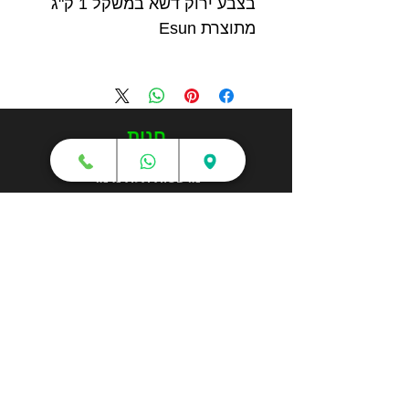
בצבע ירוק דשא במשקל 1 ק"ג
מתוצרת Esun
חנות
מדפסות תלת מימד
סורקי תלת מימד
חומרי גלם
עטי תלת מימד
מכונות וואקום פורמינג
אמבטיות ניקוי אולטראסוני
אביזרים וציוד נלווה
חלקי חילוף