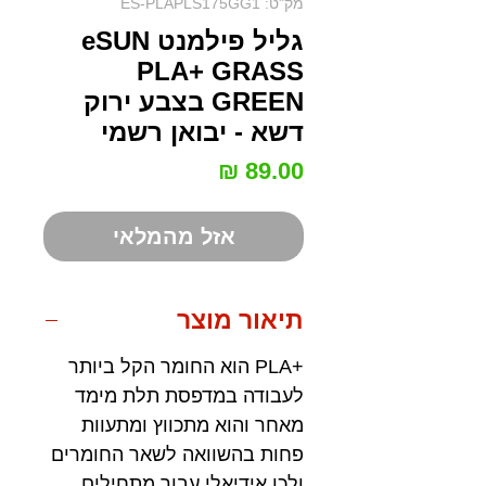
מק"ט: ES-PLAPLS175GG1
גליל פילמנט eSUN
PLA+ GRASS
GREEN בצבע ירוק
דשא - יבואן רשמי
מחיר
אזל מהמלאי
תיאור מוצר
+PLA הוא החומר הקל ביותר
לעבודה במדפסת תלת מימד
מאחר והוא מתכווץ ומתעוות
פחות בהשוואה לשאר החומרים
ולכן אידיאלי עבור מתחילים.