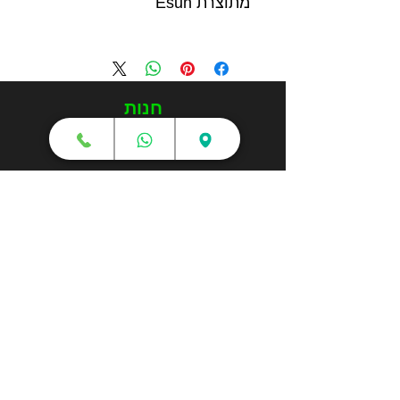
מתוצרת Esun
חנות
מדפסות תלת מימד
סורקי תלת מימד
חומרי גלם
עטי תלת מימד
מכונות וואקום פורמינג
אמבטיות ניקוי אולטראסוני
אביזרים וציוד נלווה
חלקי חילוף
שירותי תלת מימד