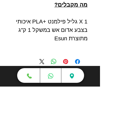
מה מקבלים?
1 X גליל פילמנט +PLA איכותי
בצבע אדום אש במשקל 1 ק"ג
מתוצרת Esun
חנות
מדפסות תלת מימד
סורקי תלת מימד
חומרי גלם
עטי תלת מימד
מכונות וואקום פורמינג
אמבטיות ניקוי אולטראסוני