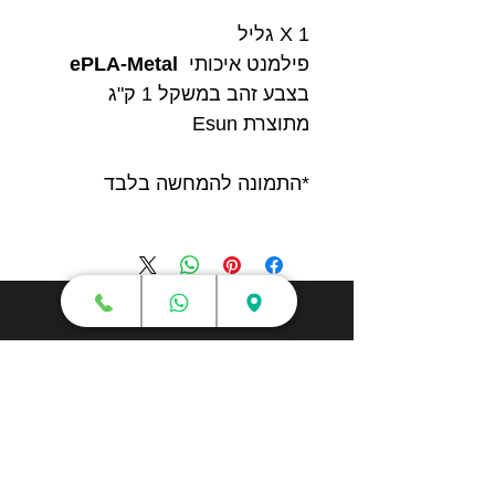
1 X גליל
פילמנט איכותי
ePLA-Metal
בצבע זהב במשקל 1 ק"ג
מתוצרת Esun
*התמונה להמחשה בלבד
חנות
מדפסות תלת מימד
סורקי תלת מימד
חומרי גלם
עטי תלת מימד