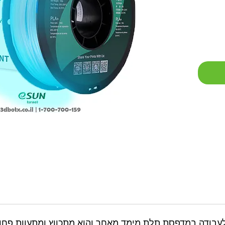
תר לעבודה במדפסת תלת מימד מאחר והוא מתכווץ ומתעוות פ