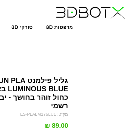
3D מדפסות
3D סורקי
גליל פילמנט PLA
US BLUE
כחול זוהר בחושך - יבו
רשמי
מק"ט: ES-PLALM175LU1
מחיר