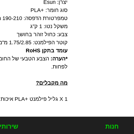
יצרן: Esun
סוג חומר: +PLA
טמפרטורת הדפסה: 190-210 מעלות צלזיוס
משקל נטו: 1 ק"ג
צבע: כחול זוהר בחושך
קוטר הפילמנט: 1.75/2.85 מ"מ
עומד בתקן RoHS
*הערה:
לפחות.
מה מקבלים?
1 X גליל פילמנט +PLA איכותי בצבע כחול זוהר בחושך במשקל 1 ק"ג מתוצרת Esun
חנות
שירותי