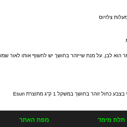
 תלת מימד
מפת האתר