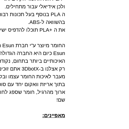
ולכן אידיאלי עבור מתחילים.
ה PLA בנוסף בעל תכונות
בהשוואה ל-ABS.
את ה +PLA תוכלו להדפיס ישירות על משטח ההדפסה ללא צורך במיטה מחוממת!
החומר מיוצר ע"י חברת Esun העולמית ועובר בקרת איכות קפדנית המבטיחה שלמות וקוטר אחיד לאורך כל הגליל.
Esun כיום היא החברה הגד
האיכותיים ביותר בתחום, נקודה
רק אצלנו ב-3DbotX אתם זוכים לקבל את חומר הגלם האיכותי ביותר במחיר הזול ביותר.
בתוך אריזת וואקום יחד עם סו
ארוך מהרגיל, חומר שספג לחות 
שם!
מאפיינים: