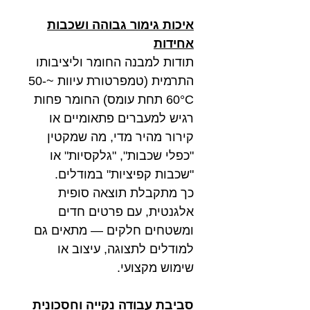
איכות גימור גבוהה ושכבות
אחידות
תודות למבנה החומר וליציבותו
התרמית (טמפרטורת עיוות ~50-
60°C תחת עומס) החומר פחות
רגיש למעברים פתאומיים או
קירור מהיר מדי, מה שמקטין
"כפלי שכבות", "גלקסיות" או
"שכבות קפיציות" במודלים.
כך מתקבלת תוצאה סופית
אלגנטית, עם פרטים חדים
ומשטחים חלקים — מתאים גם
למודלים לתצוגה, עיצוב או
שימוש מקצועי.
סביבת עבודה נקייה וחסכונית