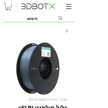
מק"ט: ES-PLABSC175H1
גליל פילמנט eSUN