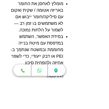
מומלץ לאחסן את החומר
באריזה אטומה / שקית ואקום
עם סיליקה/חומר ייבוש אם
לא משתמשים בו זמן רב —
לשמור על הלחות נמוכה.
במידת האפשר, השתמש
במדפסת עם מיטת בנייה
מחוממת ובמשטח שנתמך ב-
PEI או דבק ייעודי, כדי לשפר
אחיזה ולהפחית סיכון
להתרוממות ממשטח
ההדפסה.
לפירוט מלא של פרופיל
הסלייסינג והגדרות מומלצות,
חשוב לעיין בגיליון הנתונים
(TDS) הרשמי של eSUN.