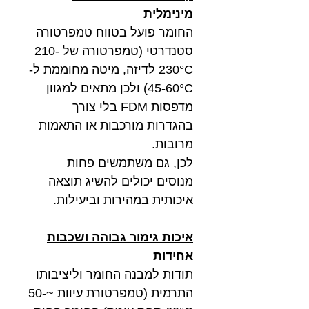
מינימלית
החומר פועל בטווח טמפרטורה
סטנדרטי (טמפרטורה של 210-
230°C לדיזה, מיטה מחוממת ל-
45-60°C) ולכן מתאים למגוון
מדפסות FDM בלי צורך
בהגדרות מורכבות או התאמות
מרובות.
לכן, גם משתמשים פחות
מנוסים יכולים להשיג תוצאה
איכותית במהירות וביעילות.
איכות גימור גבוהה ושכבות
אחידות
תודות למבנה החומר וליציבותו
התרמית (טמפרטורת עיוות ~50-