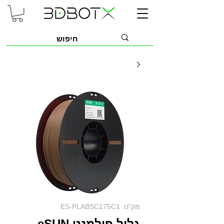
מק"ט: ES-PLABSC175C1
גליל פילמנט eSUN