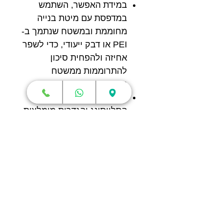
במידת האפשר, השתמש
במדפסת עם מיטת בנייה
מחוממת ובמשטח שנתמך ב-
PEI או דבק ייעודי, כדי לשפר
אחיזה ולהפחית סיכון
להתרוממות ממשטח
ההדפסה.
לפירוט מלא של פרופיל
הסלייסינג והגדרות מומלצות,
חשוב לעיין בגיליון הנתונים
(TDS) הרשמי של eSUN.
מאפיינים:
יצרן:
eSUN
סוג חומר:
PLA BASIC
טמפרטורת ראש הדפסה:
210-
230°C