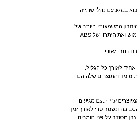
בוא במגע עם נוזלי שתייה
היתרון המשמעותי ביותר של
ה-PETG מתבטא בכך שהוא משלב את היתרון של PLA מבחינת קלות הדפסה ובטיחות בשימוש ואת היתרון של ABS
לת מימד והתוצרים שלה הם
מעבר לאיכות החומר עצמו ובקרת האיכות הגבוהה המעורבת בתהליך הייצור, כל החומרים המיוצרים ע"י Esun מגיעים
סביבה ונשמר טרי לאורך זמן
צרן מסודר על פני חומרים