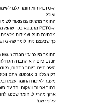
ה-PETG הוא חומר גלם 
ואוכל.
החומר מתאים גם מאוד לשימושי
מבחינת חוזק ועמידות מכאנית.
כך שבעצם ניתן לומר שה-PETG מהווה תחליף מושלם עבור שני החומרים הנ"ל למגוון יישומים רחב מאוד!
החומר מיוצר ע"י חברת Esun העולמית ועובר בקרת איכות קפדנית המבטיחה שלמות וקוטר אחיד לאורך כל הגליל.
Esun כיום היא החברה הגד
האיכותיים ביותר בתחום, נקודה
רק אצלנו ב-3DbotX אתם זוכים לקבל את חומר הגלם האיכותי ביותר במחיר הזול ביותר.
בתוך אריזת וואקום יחד עם סו
ארוך מהרגיל, חומר שספג לחות 
עלומי שם!