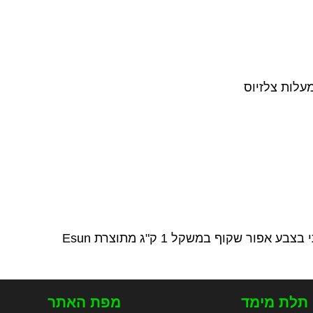
 תלת מימד
מפת האתר