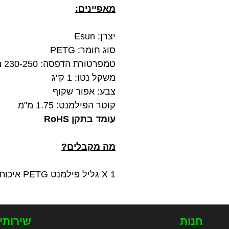
מאפיינים:
יצרן: Esun
סוג חומר: PETG
טמפרטורת הדפסה: 230-250 מעלות צלזיוס
משקל נטו: 1 ק"ג
צבע: אפור שקוף
קוטר הפילמנט: 1.75 מ"מ
עומד בתקן RoHS
מה מקבלים?
1 X גליל פילמנט PETG איכותי בצבע אפור שקוף במשקל 1 ק"ג מתוצרת Esun
חנות
שירותי