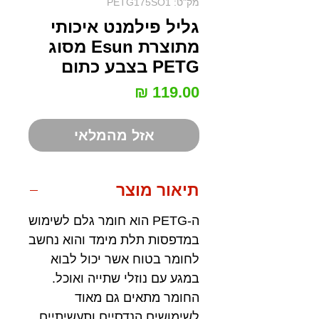
מק"ט: PETG175SO1
גליל פילמנט איכותי
מתוצרת Esun מסוג
PETG בצבע כתום
מחיר
אזל מהמלאי
תיאור מוצר
ה-PETG הוא חומר גלם לשימוש
במדפסות תלת מימד והוא נחשב
לחומר בטוח אשר יכול לבוא
במגע עם נוזלי שתייה ואוכל.
החומר מתאים גם מאוד
לשימושים הנדסיים ותעשיתיים