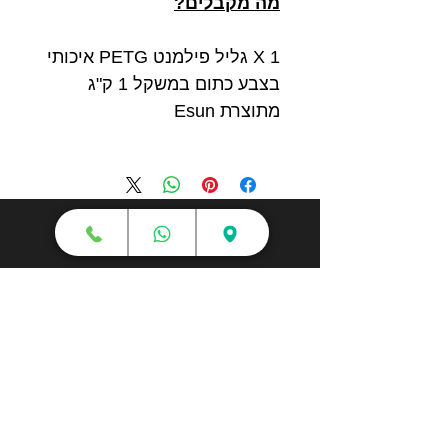
מה מקבלים?
1 X גליל פילמנט PETG איכותי
בצבע כתום במשקל 1 ק"ג
מתוצרת Esun
חנות
מדפסות תלת מימד
סורקי תלת מימד
חומרי גלם
עטי תלת מימד
מכונות וואקום פורמינג
אמבטיות ניקוי אולטראסוני