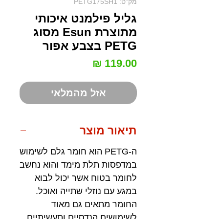
מק"ט: PETG175SH1
גליל פילמנט איכותי
מתוצרת Esun מסוג
PETG בצבע אפור
מחיר
אזל מהמלאי
תיאור מוצר
ה-PETG הוא חומר גלם לשימוש
במדפסות תלת מימד והוא נחשב
לחומר בטוח אשר יכול לבוא
במגע עם נוזלי שתייה ואוכל.
החומר מתאים גם מאוד
לשימושים הנדסיים ותעשיתיים